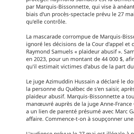
par Marquis-Bissonnette, qui vise à anéant
biais d'un procès-spectacle prévu le 27 ma
qu'elle contrôle.
La mascarade corrompue de Marquis-Bissonn
ignoré les décisions de la Cour d'appel et 
Raymond Samuels « plaideur abusif ». Sa
en 2023, pour un montant de 44 000 $, afin
qu'il estimait victimes d'abus de la part d
Le juge Azimuddin Hussain a déclaré le dos
la personne du Québec de s'en saisir, aprè
plaideur abusif. Marquis-Bissonnette a tou
manœuvré auprès de la juge Anne-France G
a un lien de parenté présumé avec Marc Ga
affaire. Commence-t-on à soupçonner une 
L'audience prévue le 27 mai est illégale à 