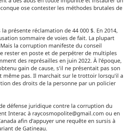
rent à des abus en toute impunité et instaurer un
uiconque ose contester les méthodes brutales de
 la présente réclamation de 44 000 $. En 2014,
usation sommaire de voies de fait. La plupart
. Mais la corruption manifeste du conseil
 rester en poste et de perpétrer de multiples
mment des représailles en juin 2022. À l'époque,
obtenu gain de cause, s'il ne présentait pas son
même pas. Il marchait sur le trottoir lorsqu'il a
ation des droits de la personne par un policier
de défense juridique contre la corruption du
ment Interac à raycosmopolite@gmail.com ou en
Canada afin d'appuyer une requête en sursis à
riant de Gatineau.