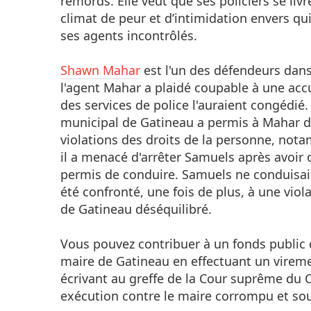
remords. Elle veut que ses policiers se liv
climat de peur et d’intimidation envers q
ses agents incontrôlés.
Shawn Mahar
est l'un des défendeurs dans
l'agent Mahar a plaidé coupable à une acc
des services de police l'auraient congédié
municipal de Gatineau a permis à Mahar de
violations des droits de la personne, nota
il a menacé d'arrêter Samuels après avoir 
permis de conduire. Samuels ne conduisait 
été confronté, une fois de plus, à une viol
de Gatineau déséquilibré.
Vous pouvez contribuer à un fonds public 
maire de Gatineau en effectuant un vire
écrivant au greffe de la Cour suprême du 
exécution contre le maire corrompu et sou