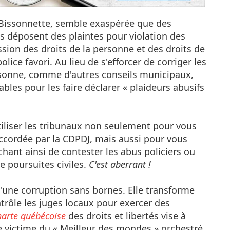
Bissonnette, semble exaspérée que des
 déposent des plaintes pour violation des
sion des droits de la personne et des droits de
lice favori. Au lieu de s'efforcer de corriger les
ersonne, comme d'autres conseils municipaux,
uables pour les faire déclarer « plaideurs abusifs
utiliser les tribunaux non seulement pour vous
accordée par la CDPDJ, mais aussi pour vous
chant ainsi de contester les abus policiers ou
de poursuites civiles.
C'est aberrant !
une corruption sans bornes. Elle transforme
trôle les juges locaux pour exercer des
harte québécoise
des droits et libertés vise à
 victime du « Meilleur des mondes » orchestré